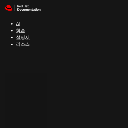
Skip to navigation
Skip to content
지
원
AI
학습
콘
설명서
솔
리소스
개
발
자
평
가
판
시
작
연