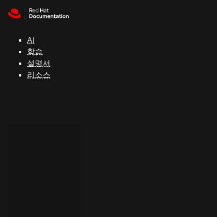
Skip to navigation
Skip to content
지
원
AI
학습
콘
설명서
솔
리소스
개
발
자
평
가
판
시
작
연