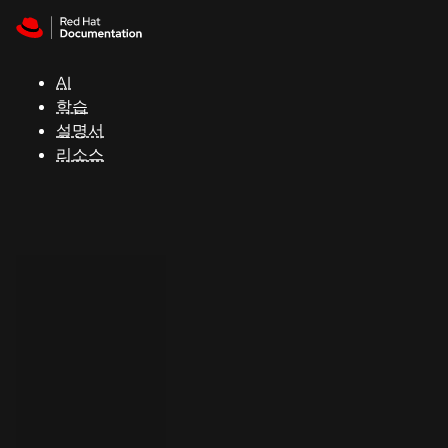
Skip to navigation
Skip to content
지
원
AI
학습
콘
설명서
솔
리소스
개
발
자
평
가
판
시
작
연