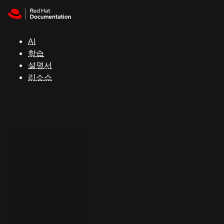
Skip to navigation
Skip to content
지
원
AI
학습
콘
설명서
솔
리소스
개
발
자
평
가
판
시
작
연