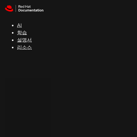
Skip to navigation
Skip to content
지
원
AI
학습
콘
설명서
솔
리소스
개
발
자
평
가
판
시
작
연