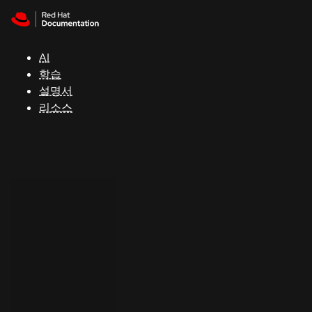
Skip to navigation
Skip to content
지
원
AI
학습
콘
설명서
솔
리소스
개
발
자
평
가
판
시
작
연