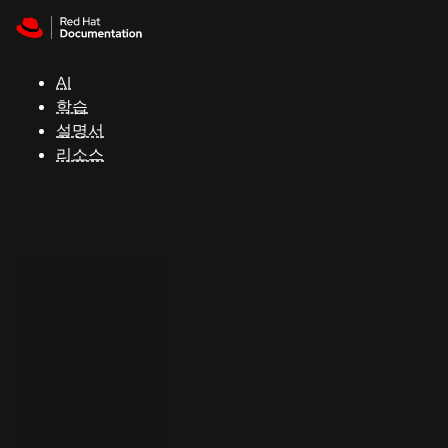
Skip to navigation
Skip to content
지
원
AI
학습
콘
설명서
솔
리소스
개
발
자
평
가
판
시
작
연