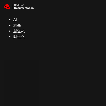
Skip to navigation
Skip to content
지
원
AI
학습
콘
설명서
솔
리소스
개
발
자
평
가
판
시
작
연