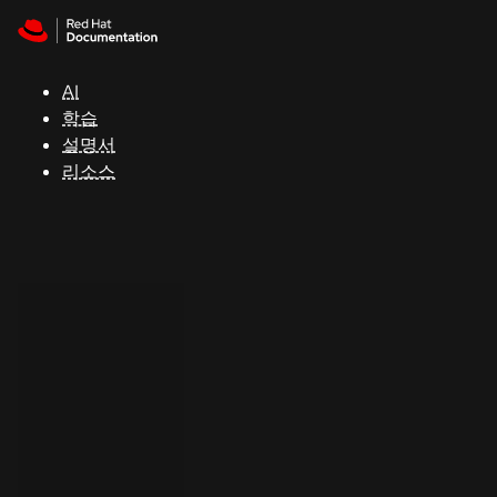
Skip to navigation
Skip to content
지
원
AI
학습
콘
설명서
솔
리소스
개
발
자
평
가
판
시
작
연