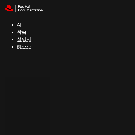
Skip to navigation
Skip to content
지
원
AI
학습
콘
설명서
솔
리소스
개
발
자
평
가
판
시
작
연