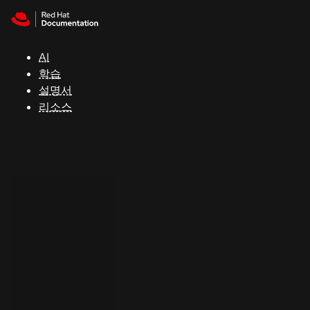
Skip to navigation
Skip to content
지
원
AI
학습
콘
설명서
솔
리소스
개
발
자
평
가
판
시
작
연