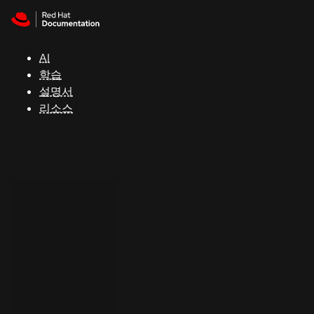
Skip to navigation
Skip to content
지
원
AI
학습
콘
설명서
솔
리소스
개
발
자
평
가
판
시
작
연