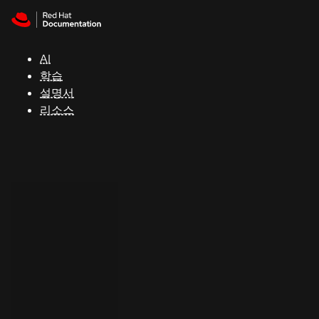
Skip to navigation
Skip to content
지
원
AI
학습
콘
설명서
솔
리소스
개
발
자
평
가
판
시
작
연