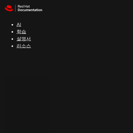
Skip to navigation
Skip to content
지
원
AI
학습
콘
설명서
솔
리소스
개
발
자
평
가
판
시
작
연