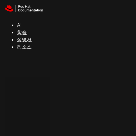
Skip to navigation
Skip to content
지
원
AI
학습
콘
설명서
솔
리소스
개
발
자
평
가
판
시
작
연