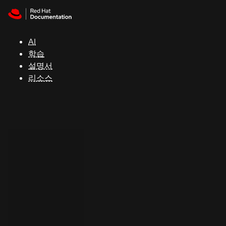
Skip to navigation
Skip to content
지
원
AI
학습
콘
설명서
솔
리소스
개
발
자
평
가
판
시
작
연