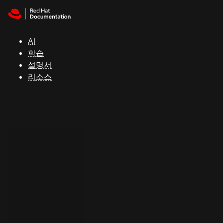
Skip to navigation
Skip to content
지
원
AI
학습
콘
설명서
솔
리소스
개
발
자
평
가
판
시
작
연