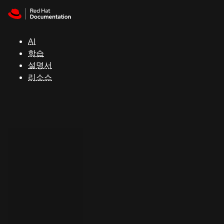
Skip to navigation
Skip to content
지
원
AI
학습
콘
설명서
솔
리소스
개
발
자
평
가
판
시
작
연