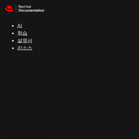
Skip to navigation
Skip to content
지
원
AI
학습
콘
설명서
솔
리소스
개
발
자
평
가
판
시
작
연