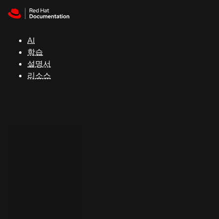
Skip to navigation
Skip to content
지
원
AI
학습
콘
설명서
솔
리소스
개
발
자
평
가
판
시
작
연