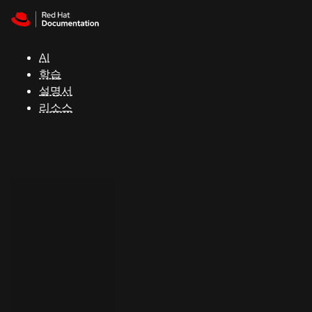
Skip to navigation
Skip to content
지
원
AI
학습
콘
설명서
솔
리소스
개
발
자
평
가
판
시
작
연