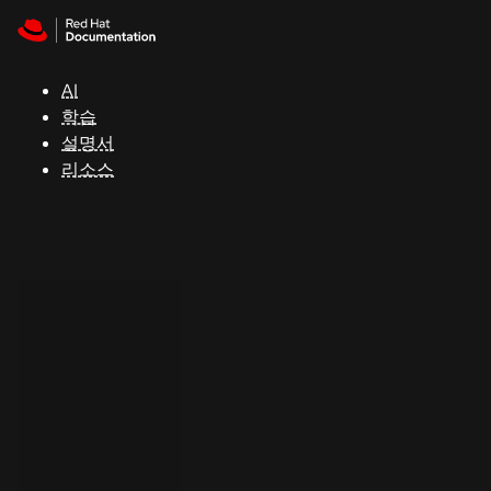
Skip to navigation
Skip to content
지
원
AI
학습
콘
설명서
솔
리소스
개
발
자
평
가
판
시
작
연