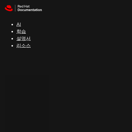
Skip to navigation
Skip to content
지
원
AI
학습
콘
설명서
솔
리소스
개
발
자
평
가
판
시
작
연