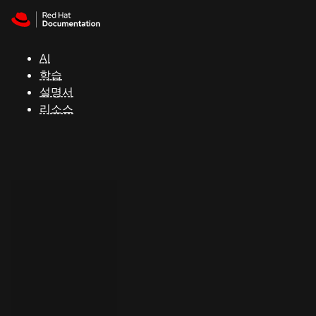
Skip to navigation
Skip to content
지
원
AI
학습
콘
설명서
솔
리소스
개
발
자
평
가
판
시
작
연