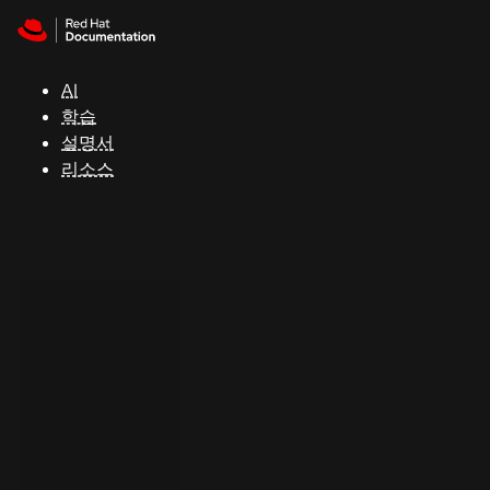
Skip to navigation
Skip to content
지
원
AI
학습
콘
설명서
솔
리소스
개
발
자
평
가
판
시
작
연