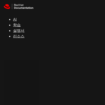
Skip to navigation
Skip to content
지
원
AI
학습
콘
설명서
솔
리소스
개
발
자
평
가
판
시
작
연