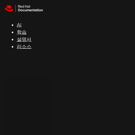
Skip to navigation
Skip to content
지
원
AI
학습
콘
설명서
솔
리소스
개
발
자
평
가
판
시
작
연