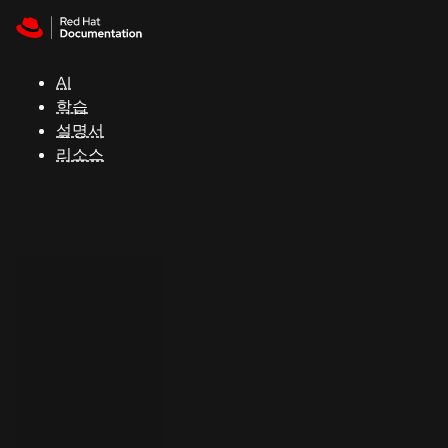
Skip to navigation
Skip to content
지
원
AI
학습
콘
설명서
솔
리소스
개
발
자
평
가
판
시
작
연