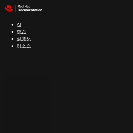
Skip to navigation
Skip to content
지
원
AI
학습
콘
설명서
솔
리소스
개
발
자
평
가
판
시
작
연