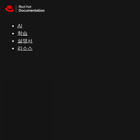
Skip to navigation
Skip to content
지
원
AI
학습
콘
설명서
솔
리소스
개
발
자
평
가
판
시
작
연