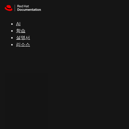
Skip to navigation
Skip to content
지
원
AI
학습
콘
설명서
솔
리소스
개
발
자
평
가
판
시
작
연