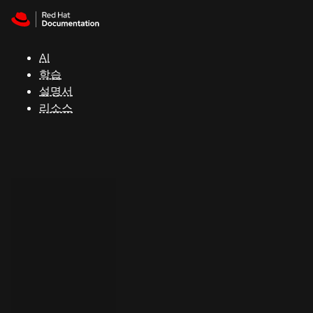
Skip to navigation
Skip to content
지
원
AI
학습
콘
설명서
솔
리소스
개
발
자
평
가
판
시
작
연