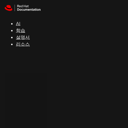
Skip to navigation
Skip to content
지
원
AI
학습
콘
설명서
솔
리소스
개
발
자
평
가
판
시
작
연