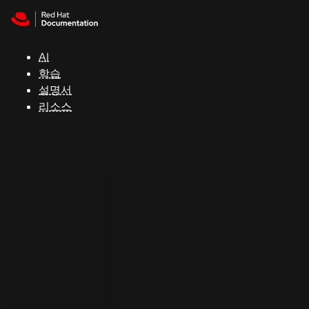
Skip to navigation
Skip to content
지
원
AI
학습
콘
설명서
솔
리소스
개
발
자
평
가
판
시
작
연