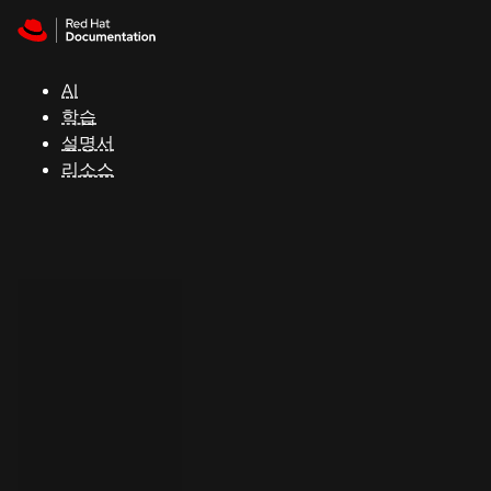
Skip to navigation
Skip to content
지
원
AI
학습
콘
설명서
솔
리소스
개
발
자
평
가
판
시
작
연