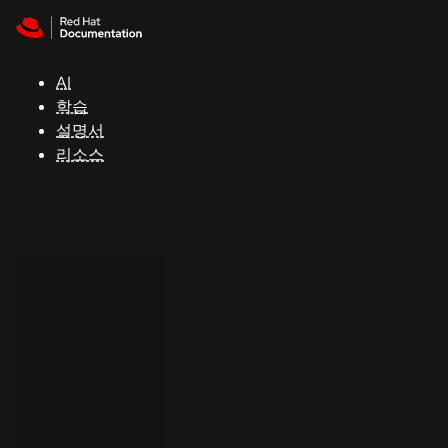
Skip to navigation
Skip to content
지
원
AI
학습
콘
설명서
솔
리소스
개
발
자
평
가
판
시
작
연