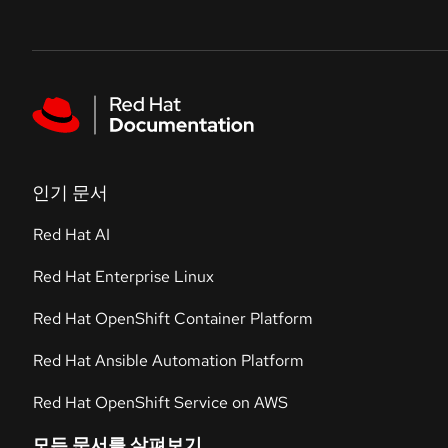
Skip to navigation
Skip to content
Featured links
인기 문서
Red Hat AI
Red Hat Enterprise Linux
Red Hat OpenShift Container Platform
Red Hat Ansible Automation Platform
Red Hat OpenShift Service on AWS
모든 문서를 살펴보기