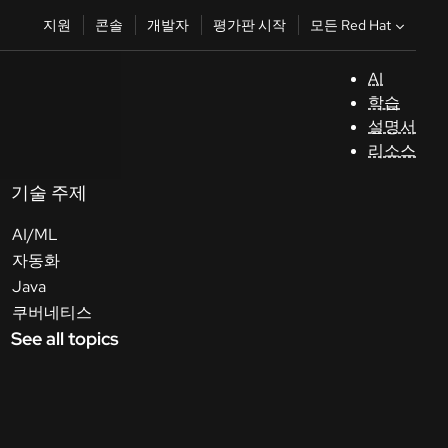
모든 Red Hat
지원
콘솔
개발자
평가판 시작
AI
지
학습
원
설명서
리소스
콘
솔
기술 주제
AI/ML
개
자동화
발
Java
자
쿠버네티스
See all topics
평
가
판
시
작