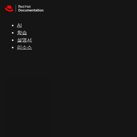
Skip to navigation
Skip to content
지
원
AI
학습
콘
설명서
솔
리소스
개
발
자
평
가
판
시
작
연