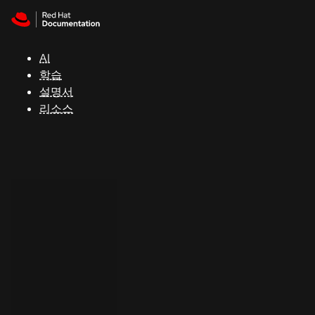
Skip to navigation
Skip to content
지
원
AI
학습
콘
설명서
솔
리소스
개
발
자
평
가
판
시
작
연