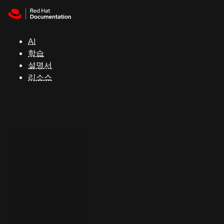
Skip to navigation
Skip to content
지
원
AI
학습
콘
설명서
솔
리소스
개
발
자
평
가
판
시
작
연