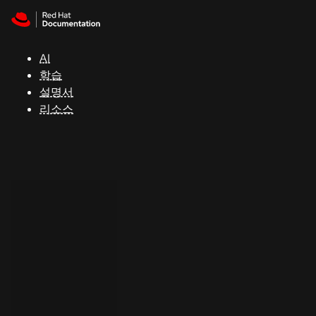
Skip to navigation
Skip to content
지
원
AI
학습
콘
설명서
솔
리소스
개
발
자
평
가
판
시
작
연