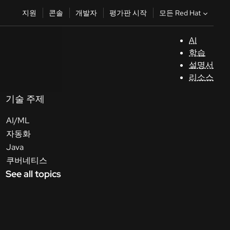
모든 Red Hat
지원
콘솔
개발자
평가판 시작
AI
지
학습
원
설명서
리소스
콘
솔
기술 주제
AI/ML
개
자동화
발
Java
자
쿠버네티스
See all topics
평
가
판
시
작