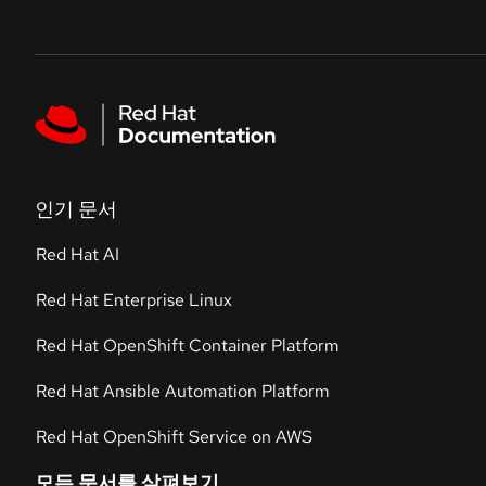
Skip to navigation
Skip to content
Featured links
인기 문서
Red Hat AI
Red Hat Enterprise Linux
Red Hat OpenShift Container Platform
Red Hat Ansible Automation Platform
Red Hat OpenShift Service on AWS
모든 문서를 살펴보기