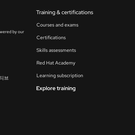
Training & certifications
연
락
Courses and exams
언
처
owered by our
어
Certifications
선
택
Skills assessments
Red Hat Academy
Learning subscription
이티브
Explore training