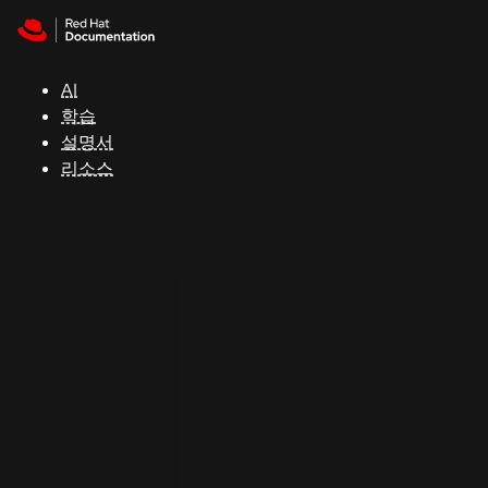
Skip to navigation
Skip to content
지
원
AI
학습
콘
설명서
솔
리소스
개
발
자
평
가
판
시
작
연