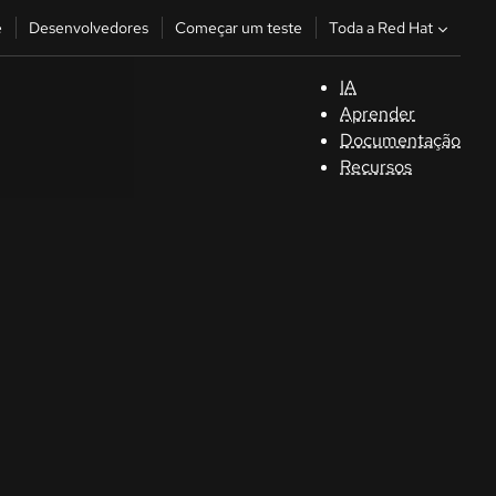
Toda a Red Hat
e
Desenvolvedores
Começar um teste
IA
S
Aprender
Documentação
C
Recursos
D
C
u
C
Séle
la la