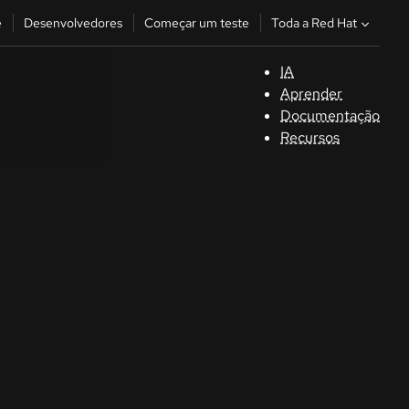
Toda a Red Hat
e
Desenvolvedores
Começar um teste
IA
S
Aprender
Documentação
C
Recursos
D
C
u
C
Séle
la la