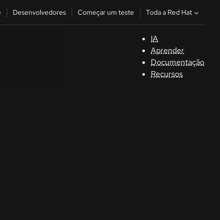
Toda a Red Hat
e
Desenvolvedores
Começar um teste
IA
S
Aprender
Documentação
C
Recursos
D
C
u
C
Séle
la la