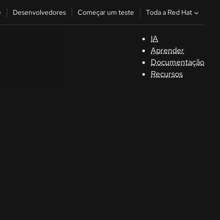
Toda a Red Hat
e
Desenvolvedores
Começar um teste
IA
S
Aprender
Documentação
C
Recursos
D
C
u
C
Séle
la la