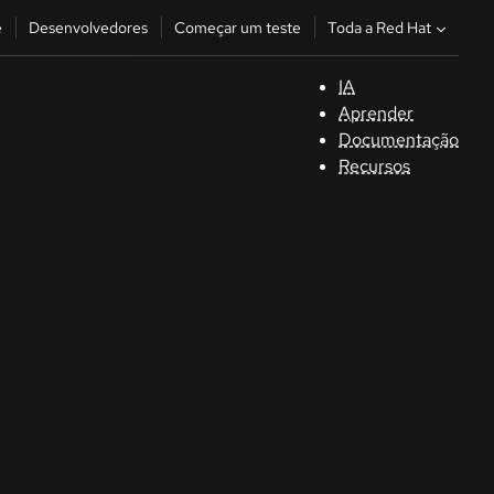
Toda a Red Hat
e
Desenvolvedores
Começar um teste
IA
S
Aprender
Documentação
C
Recursos
D
C
u
C
Séle
la la