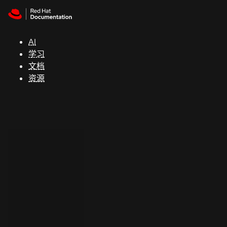
Skip to navigation
Skip to content
支
持
AI
学习
控制台
文档
（Console）
资源
开
发
人
员
开
始
试
用
联