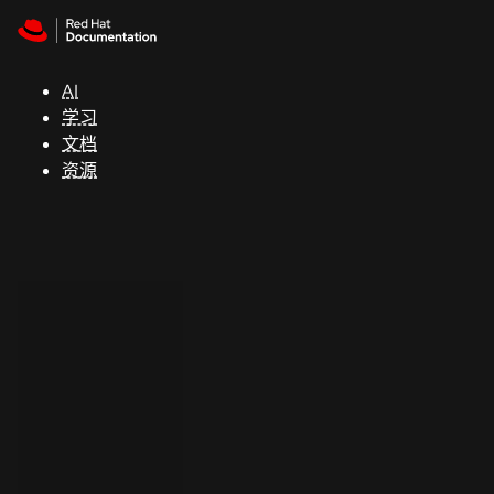
Skip to navigation
Skip to content
支
持
AI
学习
控制台
文档
（Console）
资源
开
发
人
员
开
始
试
用
联